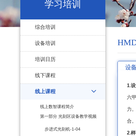
学习培训
综合培训
HMD
设备培训
培训日历
设
线下课程
1.
线上课程
六
线上数智课程简介
力
第一部分 光刻区设备教学视频
合
步进式光刻机-1-04
2.