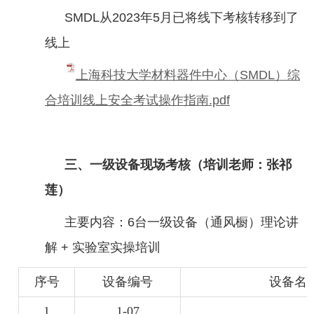
SMDL
从
2023
年
5
月已将线下考核转移到了
线上
上海科技大学材料器件中心（SMDL）综
合培训线上安全考试操作指南.pdf
三、一级设备现场考核（培训老师：张祁
莲）
主要内容：6
台一级设备（通风橱）理论讲
解 + 实验室实操培训
序号
设备编号
设备名
1
1-07