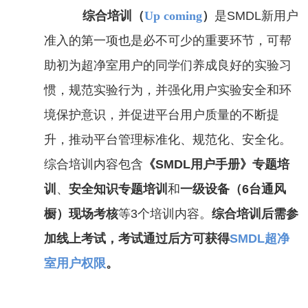
综合培训（
Up coming
）
是
SMDL
新用户
准入的第一项也是必不可少的重要环节，可帮
助初为超净室用户的同学们养成良好的实验习
惯，规范实验行为，并强化用户实验安全和环
境保护意识，并促进平台用户质量的不断提
升，推动平台管理标准化、规范化、安全化。
综合培训内容包含
《
SMDL
用户手册》专题培
训
、
安全知识专题培训
和
一级设备（
6
台通风
橱）现场考核
等
3
个培训内容。
综合培训后需参
加线上考试，考试通过后方可获得
SMDL
超净
室用户权限
。