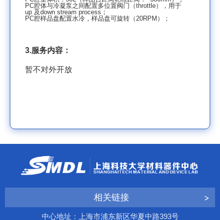
PC
腔体与冷凝泵之间配置多位置阀门（
throttle
），用于
up
及
down stream process
；
PC
腔样品盘配置水冷，样品盘可旋转（
20RPM
）；
3.
服务内容：
暂不对外开放
相关链接
中心地址：上海市浦东新区华夏中路393号