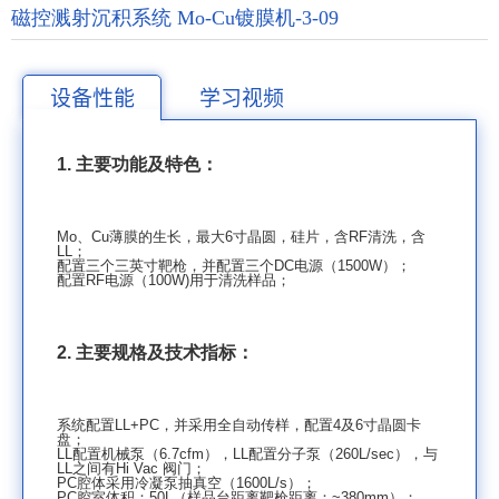
磁控溅射沉积系统 Mo-Cu镀膜机-3-09
设备性能
学习视频
1.
主要功能及特色：
Mo
、
Cu
薄膜的生长，最大
6
寸晶圆，硅片，含
RF
清洗，含
LL
；
配置三个三英寸靶枪，并配置三个
DC
电源（
1500W
）；
配置
RF
电源（
100W)
用于清洗样品；
2.
主要规格及技术指标：
系统配置
LL+PC
，并采用全自动传样，配置
4
及
6
寸晶圆卡
盘；
LL
配置机械泵（
6.7cfm
），
LL
配置分子泵（
260L/sec
），与
LL
之间有
Hi Vac
阀门；
PC
腔体采用冷凝泵抽真空（
1600L/s
）；
PC
腔室体积：
50L
（样品台距离靶枪距离：
~380mm
）；