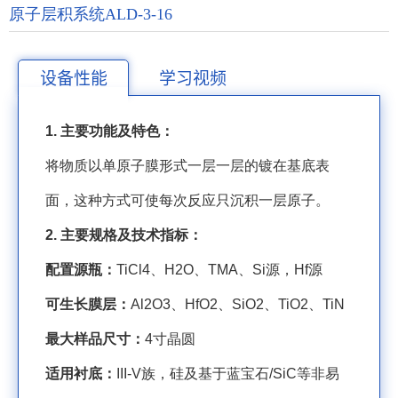
原子层积系统ALD-3-16
设备性能
学习视频
1.
主要功能及特色：
将物质以单原子膜形式一层一层的镀在基底表
面，这种方式可使每次反应只沉积一层原子。
2.
主要规格及技术指标：
配置源瓶：
TiCl4
、
H2O
、
TMA
、
Si
源，
Hf
源
可生长膜层：
Al2O3
、
HfO2
、
SiO2
、
TiO2
、
TiN
最大样品尺寸：
4
寸晶圆
适用衬底：
III-V
族，硅及基于蓝宝石
/SiC
等非易