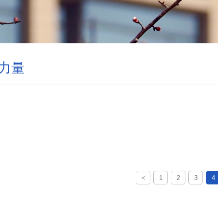
力量
<
1
2
3
4