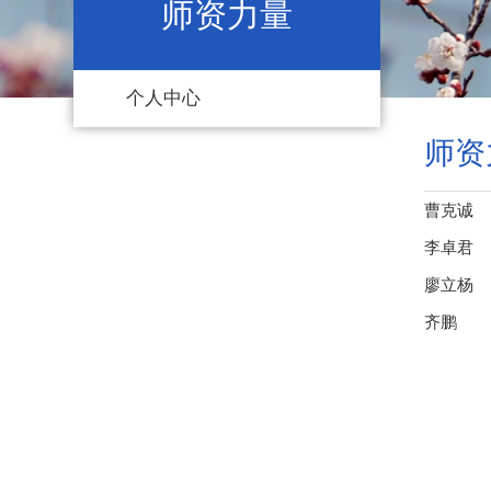
师资力量
个人中心
师资
曹克诚
李卓君
廖立杨
齐鹏