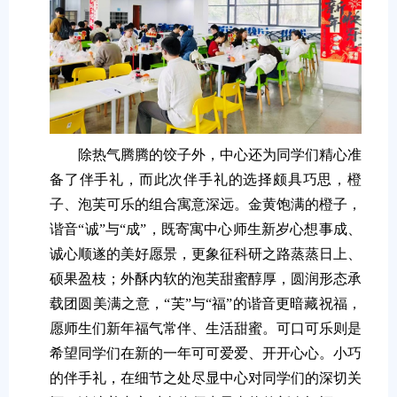
除热气腾腾的饺子外，中心还为同学们精心准
备了伴手礼，而此次伴手礼的选择颇具巧思，橙
子、泡芙可乐的组合寓意深远。金黄饱满的橙子，
谐音“诚”与“成”，既寄寓中心师生新岁心想事成、
诚心顺遂的美好愿景，更象征科研之路蒸蒸日上、
硕果盈枝；外酥内软的泡芙甜蜜醇厚，圆润形态承
载团圆美满之意，“芙”与“福”的谐音更暗藏祝福，
愿师生们新年福气常伴、生活甜蜜。可口可乐则是
希望同学们在新的一年可可爱爱、开开心心。小巧
的伴手礼，在细节之处尽显中心对同学们的深切关