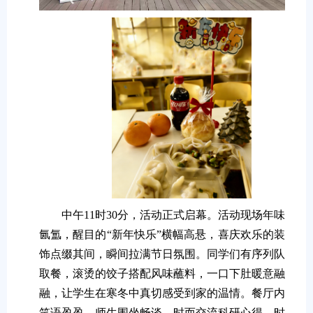
中午11时30分，活动正式启幕。活动现场年味
氤氲，醒目的“新年快乐”横幅高悬，喜庆欢乐的装
饰点缀其间，瞬间拉满节日氛围。同学们有序列队
取餐，滚烫的饺子搭配风味蘸料，一口下肚暖意融
融，让学生在寒冬中真切感受到家的温情。餐厅内
笑语盈盈，师生围坐畅谈，时而交流科研心得，时