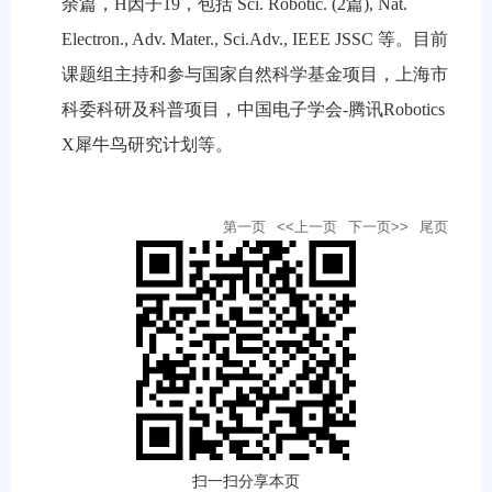
余篇，
H
因子
19
，包括
Sci. Robotic. (2
篇
), Nat.
Electron., Adv. Mater., Sci.Adv., IEEE JSSC
等。目前
课题组
主持和参与国家自然科学基金项目，上海市
科委科研及科普项目，中国电子学会
-
腾讯
Robotics
X
犀牛鸟研究计划等。
第一页
<<上一页
下一页>>
尾页
扫一扫分享本页