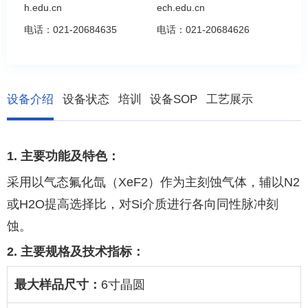
h.edu.cn
ech.edu.cn
电话：
021-20684635
电话：
021-20684626
设备介绍
设备状态
培训
设备SOP
工艺展示
1.
主要功能及特色：
采用以气态氟化氙（
XeF2
）作为主刻蚀气体，辅以
N2
或
H2O
提高选择比，对
Si
介质进行各向同性脉冲刻
蚀。
2.
主要规格及技术指标：
最大样品尺寸：
6
寸晶圆