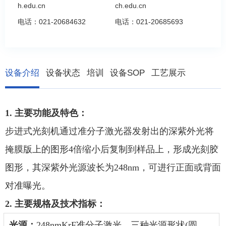
h.edu.cn
ch.edu.cn
电话：
021-20684632
电话：
021-20685693
设备介绍
设备状态
培训
设备SOP
工艺展示
1. 主要功能及特色：
步进式光刻机
通过
准分子激光器
发射出的
深
紫外光将
掩膜版上的图形
4倍缩小后
复制到样品上，形成光刻胶
图形，其
深
紫外光源
波长
为
248
nm，可进行
正面或背面
对准
曝光。
2. 主要规格及技术指标：
光源：
248nmKrF准分子激光，三种光源形状(圆