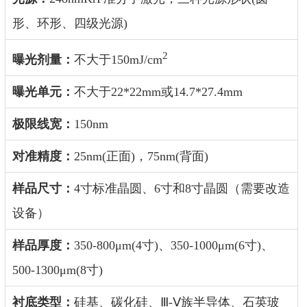
形、环形、四级光源)
2
曝光剂量：
不大
于
150mJ/cm
曝光单元：
不大于
22*22mm或14.7*27.4mm
极限线宽：
150nm
对准精度：
25nm(正面)，75nm(背面)
样品尺寸
：
4寸标准晶圆、6寸和8寸晶圆（需要改造
设备）
样品厚度：
350-800μm(4寸)、
350-1000μm(6寸)、
500-1300μm(8寸)
衬底类型：
硅基、碳化硅、
Ⅲ-Ⅴ族半导体、石英玻