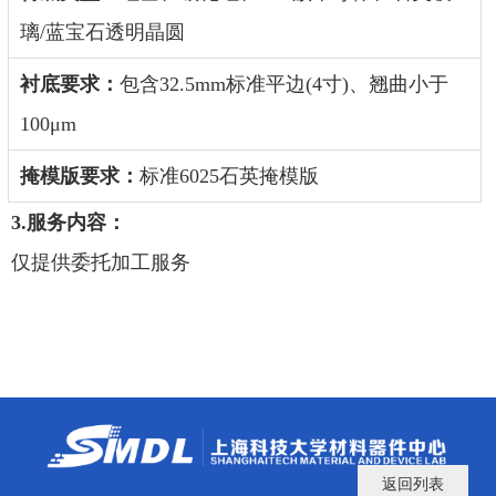
璃/蓝宝石透明晶圆
衬底要求
：
包含
32.5mm标准平边(4寸)、翘曲小于
100μm
掩模版要求：
标准
6025石英掩模版
3.服务内容：
仅
提供委托加工服务
返回列表