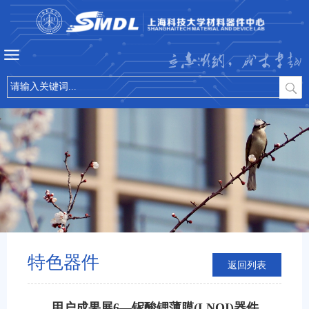
立志微纳，成才卓越
特色器件
返回列表
用户成果展6—铌酸锂薄膜(LNOI)器件