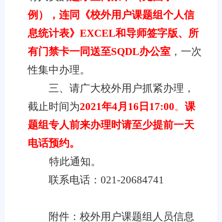
例），连
同
《校外用户课题组个人信
息统计表》
EXCEL
和导师签字版、所
有门禁卡一同送至
SQDL
办公室
，一次
性集中办理。
三、
请广大校外用户抓紧办理，
截止时间为
2021
年
4
月
16
日
17:00
。
课
题组专人前来办理时请至少提前一天
电话预约。
特此通知。
联系电话：
021-20684741
附件：校外用户课题组人员信息